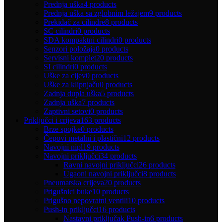
Prednja uška
4 products
Prednja uška sa zglobnim ležajem
9 products
Prekidač za cilindre
8 products
SC cilindri
0 products
SDA kompaktni cilindri
0 products
Senzori položaja
0 products
Servisni komplet
20 products
SI cilindri
0 products
Uške za cijev
0 products
Uške za klipnjaču
0 products
Zadnja dupla uška
5 products
Zadnja uška
7 products
Zaptivni setovi
0 products
Priključci i crijeva
163 products
Brze spojke
0 products
Čepovi metalni i plastični
12 products
Navojni nipl
19 products
Navojni priključci
34 products
Ravni navojni priključci
26 products
Ugaoni navojni priključci
8 products
Pneumatska crijeva
20 products
Prigušnici buke
10 products
Prigušno nepovratni ventili
10 products
Push-in priključci
16 products
Nastavni priključak Push-in
6 products