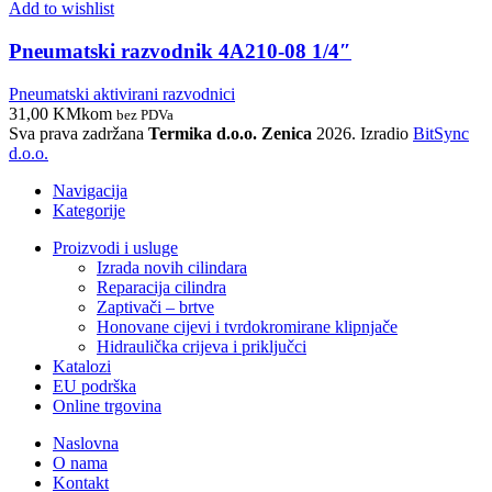
Add to wishlist
Pneumatski razvodnik 4A210-08 1/4″
Pneumatski aktivirani razvodnici
31,00
KM
kom
bez PDVa
Sva prava zadržana
Termika d.o.o. Zenica
2026. Izradio
BitSync
d.o.o.
Navigacija
Kategorije
Proizvodi i usluge
Izrada novih cilindara
Reparacija cilindra
Zaptivači – brtve
Honovane cijevi i tvrdokromirane klipnjače
Hidraulička crijeva i priključci
Katalozi
EU podrška
Online trgovina
Naslovna
O nama
Kontakt