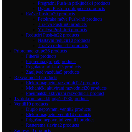
Pregradni Push-in priključak
4 products
Ugaoni Push-in priključci
6 products
Račve Push In
20 products
Petokraka račva Push-in
8 products
T račva Push-in
6 products
Y račva Push-in
6 products
Reduciri Push-in
22 products
Nastavni reducir
10 products
T račva reducir
12 products
Pripremne grupe
36 products
Filteri
9 products
Pripremna grupa
9 products
Regulator pritiska
13 products
Zauljivač vazduha
5 products
Razvodnici
43 products
Elektromagnetni razvodnici
22 products
Mehanički aktivirani razvodnici
20 products
Pneumatski aktivirani razvodnici
1 product
Tvrdokromirane klipnjače f7
36 products
Ventili
19 products
Duplo nepovratni ventili
2 products
Elektromagnetni ventili
14 products
Prigušno nepovratni ventili
1 product
Rasteretna slavina
2 products
Zaptivači
0 products