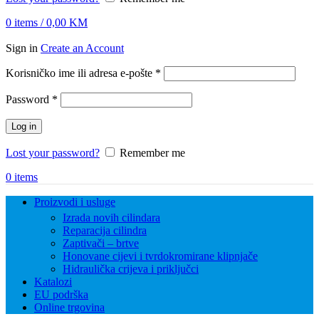
0
items
/
0,00
KM
Sign in
Create an Account
Obvezno
Korisničko ime ili adresa e-pošte
*
Obvezno
Password
*
Log in
Lost your password?
Remember me
0
items
Proizvodi i usluge
Izrada novih cilindara
Reparacija cilindra
Zaptivači – brtve
Honovane cijevi i tvrdokromirane klipnjače
Hidraulička crijeva i priključci
Katalozi
EU podrška
Online trgovina