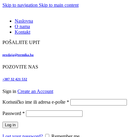
Skip to navigation
Skip to main content
Naslovna
O nama
Kontakt
POŠALJITE UPIT
prodaja@termika.ba
POZOVITE NAS
+387 32 421 532
Sign in
Create an Account
Obvezno
Korisničko ime ili adresa e-pošte
*
Obvezno
Password
*
Log in
Lost your password?
Remember me