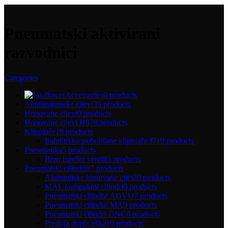
Pneumatski aktivirani
razvodnici
Categories
Accessories
0 products
Aluminijumske cijevi
39 products
Honovane cijevi
0 products
Honovane cijevi H8
78 products
Klipnjače
19 products
Induktivno poboljšane klipnjače f7
19 products
Pneumatika
5 products
Brzo ispušni ventili
5 products
Pneumatski cilindri
87 products
Aluminijske honovane cijevi
0 products
MAL kompaktni cilindri
0 products
Pneumatski cilindar ADVU
7 products
Pneumatski cilindar MA
9 products
Pneumatski cilindri DNC
8 products
Prednja dupla uška
10 products