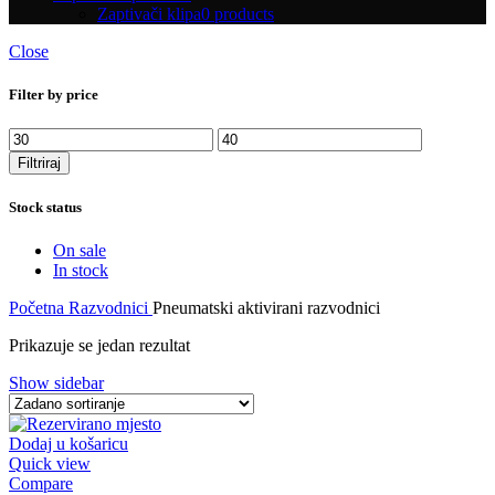
Zaptivači klipa
0 products
Close
Filter by price
Min
Maks
cijena
cijena
Filtriraj
Stock status
On sale
In stock
Početna
Razvodnici
Pneumatski aktivirani razvodnici
Prikazuje se jedan rezultat
Show sidebar
Dodaj u košaricu
Quick view
Compare