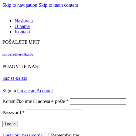
Skip to navigation
Skip to main content
Naslovna
O nama
Kontakt
POŠALJITE UPIT
prodaja@termika.ba
POZOVITE NAS
+387 32 421 532
Sign in
Create an Account
Obvezno
Korisničko ime ili adresa e-pošte
*
Obvezno
Password
*
Log in
Lost your password?
Remember me