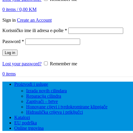
0
items
/
0,00
KM
Sign in
Create an Account
Obvezno
Korisničko ime ili adresa e-pošte
*
Obvezno
Password
*
Log in
Lost your password?
Remember me
0
items
Proizvodi i usluge
Izrada novih cilindara
Reparacija cilindra
Zaptivači – brtve
Honovane cijevi i tvrdokromirane klipnjače
Hidraulička crijeva i priključci
Katalozi
EU podrška
Online trgovina