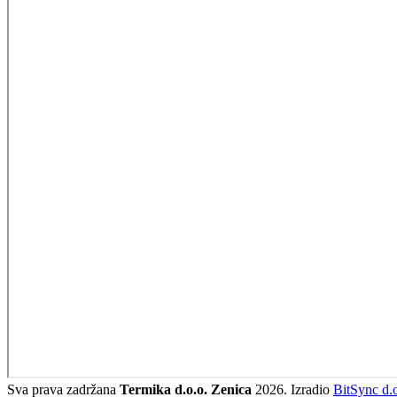
Sva prava zadržana
Termika d.o.o. Zenica
2026. Izradio
BitSync d.o